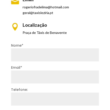

rogeriofradelima@
hotmail.com
geral@taxisleziria.pt
Localização

Praça de Táxis de Benavente
Nome*
Email*
Telefone: